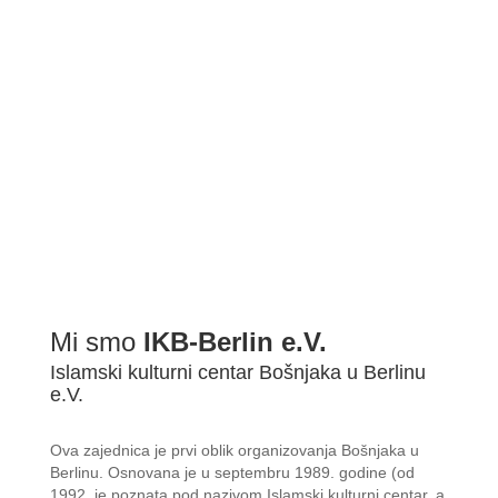
Mi smo
IKB-Berlin e.V.
Islamski kulturni centar Bošnjaka u Berlinu
e.V.
Ova zajednica je prvi oblik organizovanja Bošnjaka u
Berlinu. Osnovana je u septembru 1989. godine (od
1992. je poznata pod nazivom Islamski kulturni centar, a