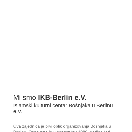
BDŠ: SVEČANA AKADEMIJA POVODOM ZAVRŠETKA 2022/2...
Mi smo
IKB-Berlin e.V.
Islamski kulturni centar Bošnjaka u Berlinu
e.V.
Ova zajednica je prvi oblik organizovanja Bošnjaka u
Berlinu. Osnovana je u septembru 1989. godine (od