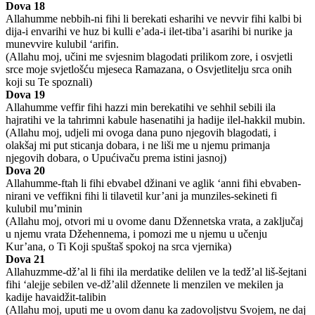
Dova 18
Allahumme nebbih-ni fihi li berekati esharihi ve nevvir fihi kalbi bi
dija-i envarihi ve huz bi kulli e’ada-i ilet-tiba’i asarihi bi nurike ja
munevvire kulubil ‘arifin.
(Allahu moj, učini me svjesnim blagodati prilikom zore, i osvjetli
srce moje svjetlošću mjeseca Ramazana, o Osvjetlitelju srca onih
koji su Te spoznali)
Dova 19
Allahumme veffir fihi hazzi min berekatihi ve sehhil sebili ila
hajratihi ve la tahrimni kabule hasenatihi ja hadije ilel-hakkil mubin.
(Allahu moj, udjeli mi ovoga dana puno njegovih blagodati, i
olakšaj mi put sticanja dobara, i ne liši me u njemu primanja
njegovih dobara, o Upućivaču prema istini jasnoj)
Dova 20
Allahumme-ftah li fihi ebvabel džinani ve aglik ‘anni fihi ebvaben-
nirani ve veffikni fihi li tilavetil kur’ani ja munziles-sekineti fi
kulubil mu’minin
(Allahu moj, otvori mi u ovome danu Džennetska vrata, a zaključaj
u njemu vrata Džehennema, i pomozi me u njemu u učenju
Kur’ana, o Ti Koji spuštaš spokoj na srca vjernika)
Dova 21
Allahuzmme-dž’al li fihi ila merdatike delilen ve la tedž’al liš-šejtani
fihi ‘alejje sebilen ve-dž’alil džennete li menzilen ve mekilen ja
kadije havaidžit-talibin
(Allahu moj, uputi me u ovom danu ka zadovoljstvu Svojem, ne daj