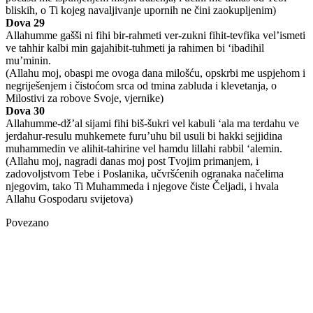
bliskih, o Ti kojeg navaljivanje upornih ne čini zaokupljenim)
Dova 29
Allahumme gašši ni fihi bir-rahmeti ver-zukni fihit-tevfika vel’ismeti
ve tahhir kalbi min gajahibit-tuhmeti ja rahimen bi ‘ibadihil
mu’minin.
(Allahu moj, obaspi me ovoga dana milošću, opskrbi me uspjehom i
negriješenjem i čistoćom srca od tmina zabluda i klevetanja, o
Milostivi za robove Svoje, vjernike)
Dova 30
Allahumme-dž’al sijami fihi biš-šukri vel kabuli ‘ala ma terdahu ve
jerdahur-resulu muhkemete furu’uhu bil usuli bi hakki sejjidina
muhammedin ve alihit-tahirine vel hamdu lillahi rabbil ‘alemin.
(Allahu moj, nagradi danas moj post Tvojim primanjem, i
zadovoljstvom Tebe i Poslanika, učvršćenih ogranaka načelima
njegovim, tako Ti Muhammeda i njegove čiste Čeljadi, i hvala
Allahu Gospodaru svijetova)
Povezano