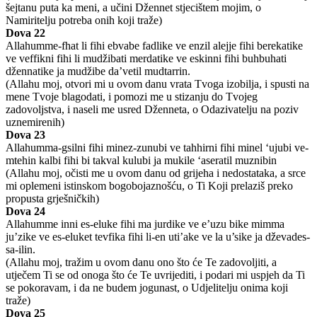
šejtanu puta ka meni, a učini Džennet stjecištem mojim, o
Namiritelju potreba onih koji traže)
Dova 22
Allahumme-fhat li fihi ebvabe fadlike ve enzil alejje fihi berekatike
ve veffikni fihi li mudžibati merdatike ve eskinni fihi buhbuhati
džennatike ja mudžibe da’vetil mudtarrin.
(Allahu moj, otvori mi u ovom danu vrata Tvoga izobilja, i spusti na
mene Tvoje blagodati, i pomozi me u stizanju do Tvojeg
zadovoljstva, i naseli me usred Dženneta, o Odazivatelju na poziv
uznemirenih)
Dova 23
Allahumma-gsilni fihi minez-zunubi ve tahhirni fihi minel ‘ujubi ve-
mtehin kalbi fihi bi takval kulubi ja mukile ‘aseratil muznibin
(Allahu moj, očisti me u ovom danu od grijeha i nedostataka, a srce
mi oplemeni istinskom bogobojaznošću, o Ti Koji prelaziš preko
propusta grješničkih)
Dova 24
Allahumme inni es-eluke fihi ma jurdike ve e’uzu bike mimma
ju’zike ve es-eluket tevfika fihi li-en uti’ake ve la u’sike ja dževades-
sa-ilin.
(Allahu moj, tražim u ovom danu ono što će Te zadovoljiti, a
utječem Ti se od onoga što će Te uvrijediti, i podari mi uspjeh da Ti
se pokoravam, i da ne budem jogunast, o Udjelitelju onima koji
traže)
Dova 25