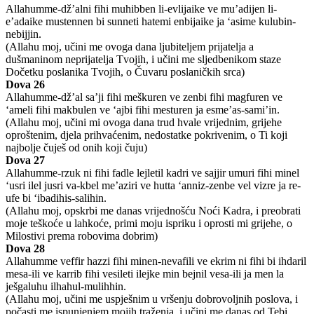
Allahumme-dž’alni fihi muhibben li-evlijaike ve mu’adijen li-
e’adaike mustennen bi sunneti hatemi enbijaike ja ‘asime kulubin-
nebijjin.
(Allahu moj, učini me ovoga dana ljubiteljem prijatelja a
dušmaninom neprijatelja Tvojih, i učini me sljedbenikom staze
Dočetku poslanika Tvojih, o Čuvaru poslaničkih srca)
Dova 26
Allahumme-dž’al sa’ji fihi meškuren ve zenbi fihi magfuren ve
‘ameli fihi makbulen ve ‘ajbi fihi mesturen ja esme’as-sami’in.
(Allahu moj, učini mi ovoga dana trud hvale vrijednim, grijehe
oproštenim, djela prihvaćenim, nedostatke pokrivenim, o Ti koji
najbolje čuješ od onih koji čuju)
Dova 27
Allahumme-rzuk ni fihi fadle lejletil kadri ve sajjir umuri fihi minel
‘usri ilel jusri va-kbel me’aziri ve hutta ‘anniz-zenbe vel vizre ja re-
ufe bi ‘ibadihis-salihin.
(Allahu moj, opskrbi me danas vrijednošću Noći Kadra, i preobrati
moje teškoće u lahkoće, primi moju ispriku i oprosti mi grijehe, o
Milostivi prema robovima dobrim)
Dova 28
Allahumme veffir hazzi fihi minen-nevafili ve ekrim ni fihi bi ihdaril
mesa-ili ve karrib fihi vesileti ilejke min bejnil vesa-ili ja men la
ješgaluhu ilhahul-mulihhin.
(Allahu moj, učini me uspješnim u vršenju dobrovoljnih poslova, i
počasti me ispunjenjem mojih traženja, i učini me danas od Tebi