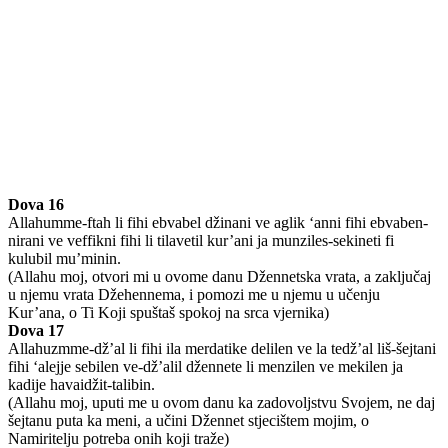
Dova 16
Allahumme-ftah li fihi ebvabel džinani ve aglik ‘anni fihi ebvaben-
nirani ve veffikni fihi li tilavetil kur’ani ja munziles-sekineti fi
kulubil mu’minin.
(Allahu moj, otvori mi u ovome danu Džennetska vrata, a zaključaj
u njemu vrata Džehennema, i pomozi me u njemu u učenju
Kur’ana, o Ti Koji spuštaš spokoj na srca vjernika)
Dova 17
Allahuzmme-dž’al li fihi ila merdatike delilen ve la tedž’al liš-šejtani
fihi ‘alejje sebilen ve-dž’alil džennete li menzilen ve mekilen ja
kadije havaidžit-talibin.
(Allahu moj, uputi me u ovom danu ka zadovoljstvu Svojem, ne daj
šejtanu puta ka meni, a učini Džennet stjecištem mojim, o
Namiritelju potreba onih koji traže)