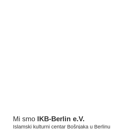
BDŠ: SVEČANA AKADEMIJA POVODOM ZAVRŠETKA 2022/2...
Mi smo
IKB-Berlin e.V.
Islamski kulturni centar Bošnjaka u Berlinu