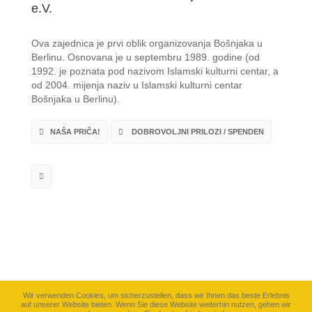
e.V.
Ova zajednica je prvi oblik organizovanja Bošnjaka u
Berlinu. Osnovana je u septembru 1989. godine (od
1992. je poznata pod nazivom Islamski kulturni centar, a
od 2004. mijenja naziv u Islamski kulturni centar
Bošnjaka u Berlinu).
NAŠA PRIČA!
DOBROVOLJNI PRILOZI / SPENDEN
Wir verwenden Cookies, um sicherzustellen, dass wir Ihnen das beste Erlebnis
auf unserer Website bieten. Wenn Sie diese Website weiterhin nutzen, gehen wir