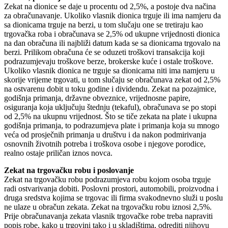
Zekat na dionice se daje u procentu od 2,5%, a postoje dva načina
za obračunavanje. Ukoliko vlasnik dionica trguje ili ima namjeru da
sa dionicama trguje na berzi, u tom slučaju one se tretiraju kao
trgovačka roba i obračunava se 2,5% od ukupne vrijednosti dionica
na dan obračuna ili najbliži datum kada se sa dionicama trgovalo na
berzi. Prilikom obračuna će se oduzeti troškovi transakcija koji
podrazumjevaju troškove berze, brokerske kuće i ostale troškove.
Ukoliko vlasnik dionica ne trguje sa dionicama niti ima namjeru u
skorije vrijeme trgovati, u tom slučaju se obračunava zekat od 2,5%
na ostvarenu dobit u toku godine i dividendu. Zekat na pozajmice,
godišnja primanja, državne obveznice, vrijednosne papire,
osiguranja koja uključuju štednju (tekaful), obračunava se po stopi
od 2,5% na ukupnu vrijednost. Što se tiče zekata na plate i ukupna
godišnja primanja, to podrazumjeva plate i primanja koja su mnogo
veća od prosječnih primanja u društvu i da nakon podmirivanja
osnovnih životnih potreba i troškova osobe i njegove porodice,
realno ostaje priličan iznos novca.
Zekat na trgovačku robu i poslovanje
Zekat na trgovačku robu podrazumjeva robu kojom osoba trguje
radi ostvarivanja dobiti. Poslovni prostori, automobili, proizvodna i
druga sredstva kojima se trgovac ili firma svakodnevno služi u poslu
ne ulaze u obračun zekata. Zekat na trgovačku robu iznosi 2,5%.
Prije obračunavanja zekata vlasnik trgovačke robe treba napraviti
popis robe, kako u trgovini tako i u skladištima, odrediti njihovu