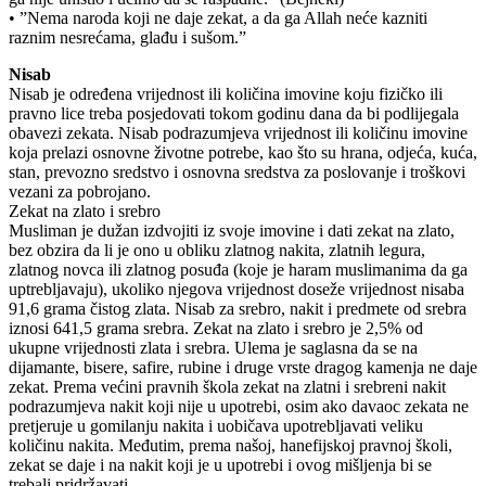
• ”Nema naroda koji ne daje zekat, a da ga Allah neće kazniti
raznim nesrećama, glađu i sušom.”
Nisab
Nisab je određena vrijednost ili količina imovine koju fizičko ili
pravno lice treba posjedovati tokom godinu dana da bi podlijegala
obavezi zekata. Nisab podrazumjeva vrijednost ili količinu imovine
koja prelazi osnovne životne potrebe, kao što su hrana, odjeća, kuća,
stan, prevozno sredstvo i osnovna sredstva za poslovanje i troškovi
vezani za pobrojano.
Zekat na zlato i srebro
Musliman je dužan izdvojiti iz svoje imovine i dati zekat na zlato,
bez obzira da li je ono u obliku zlatnog nakita, zlatnih legura,
zlatnog novca ili zlatnog posuđa (koje je haram muslimanima da ga
uptrebljavaju), ukoliko njegova vrijednost doseže vrijednost nisaba
91,6 grama čistog zlata. Nisab za srebro, nakit i predmete od srebra
iznosi 641,5 grama srebra. Zekat na zlato i srebro je 2,5% od
ukupne vrijednosti zlata i srebra. Ulema je saglasna da se na
dijamante, bisere, safire, rubine i druge vrste dragog kamenja ne daje
zekat. Prema većini pravnih škola zekat na zlatni i srebreni nakit
podrazumjeva nakit koji nije u upotrebi, osim ako davaoc zekata ne
pretjeruje u gomilanju nakita i uobičava upotrebljavati veliku
količinu nakita. Međutim, prema našoj, hanefijskoj pravnoj školi,
zekat se daje i na nakit koji je u upotrebi i ovog mišljenja bi se
trebali pridržavati.