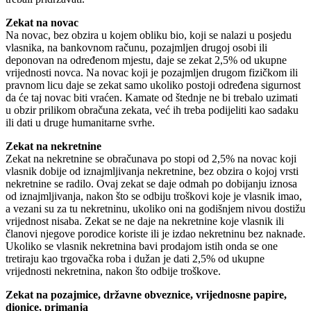
Zekat na novac
Na novac, bez obzira u kojem obliku bio, koji se nalazi u posjedu
vlasnika, na bankovnom računu, pozajmljen drugoj osobi ili
deponovan na određenom mjestu, daje se zekat 2,5% od ukupne
vrijednosti novca. Na novac koji je pozajmljen drugom fizičkom ili
pravnom licu daje se zekat samo ukoliko postoji određena sigurnost
da će taj novac biti vraćen. Kamate od štednje ne bi trebalo uzimati
u obzir prilikom obračuna zekata, već ih treba podijeliti kao sadaku
ili dati u druge humanitarne svrhe.
Zekat na nekretnine
Zekat na nekretnine se obračunava po stopi od 2,5% na novac koji
vlasnik dobije od iznajmljivanja nekretnine, bez obzira o kojoj vrsti
nekretnine se radilo. Ovaj zekat se daje odmah po dobijanju iznosa
od iznajmljivanja, nakon što se odbiju troškovi koje je vlasnik imao,
a vezani su za tu nekretninu, ukoliko oni na godišnjem nivou dostižu
vrijednost nisaba. Zekat se ne daje na nekretnine koje vlasnik ili
članovi njegove porodice koriste ili je izdao nekretninu bez naknade.
Ukoliko se vlasnik nekretnina bavi prodajom istih onda se one
tretiraju kao trgovačka roba i dužan je dati 2,5% od ukupne
vrijednosti nekretnina, nakon što odbije troškove.
Zekat na pozajmice, državne obveznice, vrijednosne papire,
dionice, primanja