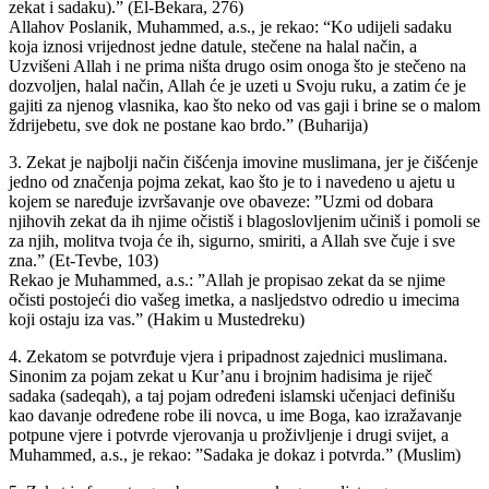
zekat i sadaku).” (El-Bekara, 276)
Allahov Poslanik, Muhammed, a.s., je rekao: “Ko udijeli sadaku
koja iznosi vrijednost jedne datule, stečene na halal način, a
Uzvišeni Allah i ne prima ništa drugo osim onoga što je stečeno na
dozvoljen, halal način, Allah će je uzeti u Svoju ruku, a zatim će je
gajiti za njenog vlasnika, kao što neko od vas gaji i brine se o malom
ždrijebetu, sve dok ne postane kao brdo.” (Buharija)
3. Zekat je najbolji način čišćenja imovine muslimana, jer je čišćenje
jedno od značenja pojma zekat, kao što je to i navedeno u ajetu u
kojem se naređuje izvršavanje ove obaveze: ”Uzmi od dobara
njihovih zekat da ih njime očistiš i blagoslovljenim učiniš i pomoli se
za njih, molitva tvoja će ih, sigurno, smiriti, a Allah sve čuje i sve
zna.” (Et-Tevbe, 103)
Rekao je Muhammed, a.s.: ”Allah je propisao zekat da se njime
očisti postojeći dio vašeg imetka, a nasljedstvo odredio u imecima
koji ostaju iza vas.” (Hakim u Mustedreku)
4. Zekatom se potvrđuje vjera i pripadnost zajednici muslimana.
Sinonim za pojam zekat u Kur’anu i brojnim hadisima je riječ
sadaka (sadeqah), a taj pojam određeni islamski učenjaci definišu
kao davanje određene robe ili novca, u ime Boga, kao izražavanje
potpune vjere i potvrde vjerovanja u proživljenje i drugi svijet, a
Muhammed, a.s., je rekao: ”Sadaka je dokaz i potvrda.” (Muslim)