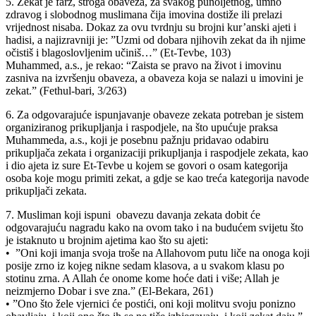
5. Zekat je farz, stroga obaveza, za svakog punoljetnog, umno
zdravog i slobodnog muslimana čija imovina dostiže ili prelazi
vrijednost nisaba. Dokaz za ovu tvrdnju su brojni kur’anski ajeti i
hadisi, a najizravniji je: ”Uzmi od dobara njihovih zekat da ih njime
očistiš i blagoslovljenim učiniš…” (Et-Tevbe, 103)
Muhammed, a.s., je rekao: “Zaista se pravo na život i imovinu
zasniva na izvršenju obaveza, a obaveza koja se nalazi u imovini je
zekat.” (Fethul-bari, 3/263)
6. Za odgovarajuće ispunjavanje obaveze zekata potreban je sistem
organiziranog prikupljanja i raspodjele, na što upućuje praksa
Muhammeda, a.s., koji je posebnu pažnju pridavao odabiru
prikupljača zekata i organizaciji prikupljanja i raspodjele zekata, kao
i dio ajeta iz sure Et-Tevbe u kojem se govori o osam kategorija
osoba koje mogu primiti zekat, a gdje se kao treća kategorija navode
prikupljači zekata.
7. Musliman koji ispuni obavezu davanja zekata dobit će
odgovarajuću nagradu kako na ovom tako i na budućem svijetu što
je istaknuto u brojnim ajetima kao što su ajeti:
• ”Oni koji imanja svoja troše na Allahovom putu liče na onoga koji
posije zrno iz kojeg nikne sedam klasova, a u svakom klasu po
stotinu zrna. A Allah će onome kome hoće dati i više; Allah je
neizmjerno Dobar i sve zna.” (El-Bekara, 261)
• ”Ono što žele vjernici će postići, oni koji molitvu svoju ponizno