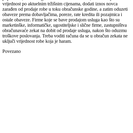
vrijednost po aktuelnim tržišnim cijenama, dodati iznos novca
zarađen od prodaje robe u toku obračunske godine, a zatim oduzeti
obaveze prema dobavljačima, poreze, rate kredita ili pozajmica i
ostale obaveze. Firme koje se bave prodajom usluga kao što su
marketinške, informatičke, ugostiteljske i slične firme, zastupništva
obračunavaće zekat na dobit od prodaje usluga, nakon što oduzmu
troškove poslovanja. Treba voditi računa da se u obračun zekata ne
uključi vrijednost robe koja je haram.
Povezano