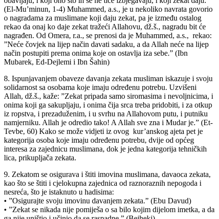
obavljaju, i koji ono što ih se ne tiče izbjegavaju, i koji zekat daju.”
(El-Mu’minun, 1-4) Muhammed, a.s., je u nekoliko navrata govorio
o nagradama za muslimane koji daju zekat, pa je između ostalog
rekao da onaj ko daje zekat tražeći Allahovu, dž.š., nagradu bit će
nagrađen. Od Omera, r.a., se prenosi da je Muhammed, a.s., rekao:
”Neće čovjek na lijep način davati sadaku, a da Allah neće na lijep
način postupiti prema onima koje on ostavlja iza sebe.” (Ibn
Mubarek, Ed-Dejlemi i Ibn Šahin)
8. Ispunjavanjem obaveze davanja zekata musliman iskazuje i svoju
solidarnost sa osobama koje imaju određenu potrebu. Uzvišeni
Allah, dž.š., kaže: ”Zekat pripada samo siromasima i nevoljnicima, i
onima koji ga sakupljaju, i onima čija srca treba pridobiti, i za otkup
iz ropstva, i prezaduženim, i u svrhu na Allahovom putu, i putniku
namjerniku. Allah je odredio tako! A Allah sve zna i Mudar je.” (Et-
Tevbe, 60) Kako se može vidjeti iz ovog kur’anskog ajeta pet je
kategorija osoba koje imaju određenu potrebu, dvije od općeg
interesa za zajednicu muslimana, dok je jedna kategorija tehničkih
lica, prikupljača zekata.
9. Zekatom se osigurava i štiti imovina muslimana, davaoca zekata,
kao što se štiti i cjelokupna zajednica od raznoraznih nepogoda i
nesreća, što je istaknuto u hadisima:
• ”Osigurajte svoju imovinu davanjem zekata.” (Ebu Davud)
• ”Zekat se nikada nije pomiješa o sa bilo kojim dijelom imetka, a da
ga nije uništio i učinio da se raspadne.” (Bejheki)