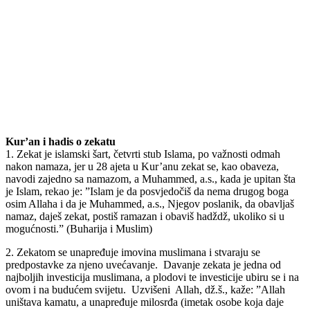
Kur’an i hadis o zekatu
1. Zekat je islamski šart, četvrti stub Islama, po važnosti odmah
nakon namaza, jer u 28 ajeta u Kur’anu zekat se, kao obaveza,
navodi zajedno sa namazom, a Muhammed, a.s., kada je upitan šta
je Islam, rekao je: ”Islam je da posvjedočiš da nema drugog boga
osim Allaha i da je Muhammed, a.s., Njegov poslanik, da obavljaš
namaz, daješ zekat, postiš ramazan i obaviš hadždž, ukoliko si u
mogućnosti.” (Buharija i Muslim)
2. Zekatom se unapređuje imovina muslimana i stvaraju se
predpostavke za njeno uvećavanje. Davanje zekata je jedna od
najboljih investicija muslimana, a plodovi te investicije ubiru se i na
ovom i na budućem svijetu. Uzvišeni Allah, dž.š., kaže: ”Allah
uništava kamatu, a unapređuje milosrđa (imetak osobe koja daje