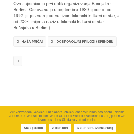
Ova zajednica je prvi oblik organizovanja Bošnjaka u
Berlinu. Osnovana je u septembru 1989. godine (od
1992. je poznata pod nazivom Islamski kulturni centar, a
od 2004. mijenja naziv u Islamski kulturni centar
Bošnjaka u Berlinu).
NAŠA PRIČA!
DOBROVOLJNI PRILOZI / SPENDEN
Wir verwenden Cookies, um sicherzustellen, dass wir Ihnen das beste Erlebnis
auf unserer Website bieten. Wenn Sie diese Website weiterhin nutzen, gehen wir
davon aus, dass Sie damit zufrieden sind.
©
IKB-Berlin e.V.
2026. Sva prva zadržana. |
CinemaLab
Akzeptieren
Ablehnen
Datenschutzerklärung
Impressum
Politika Privatnosti/Datenschutzerklärung