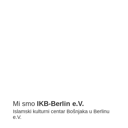
BDŠ: SVEČANA AKADEMIJA POVODOM ZAVRŠETKA 2022/2...
Mi smo
IKB-Berlin e.V.
Islamski kulturni centar Bošnjaka u Berlinu
e.V.