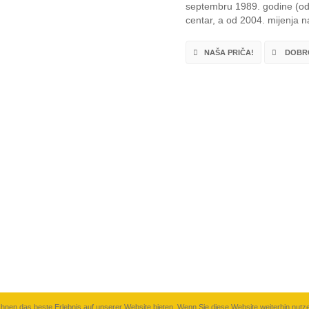
septembru 1989. godine (od 
centar, a od 2004. mijenja na
NAŠA PRIČA!
DOBRO
hnen das beste Erlebnis auf unserer Website bieten. Wenn Sie diese Website weiterhin nutze