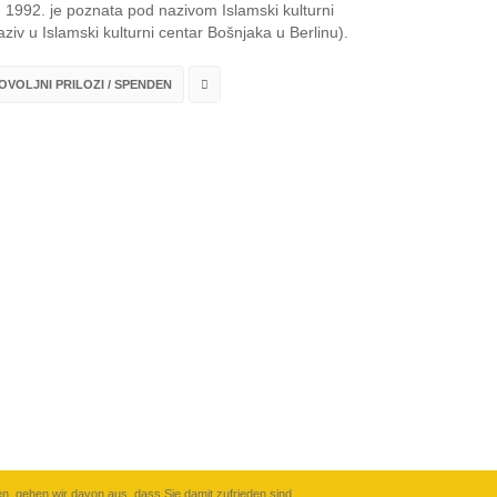
1992. je poznata pod nazivom Islamski kulturni
ziv u Islamski kulturni centar Bošnjaka u Berlinu).
VOLJNI PRILOZI / SPENDEN
n, gehen wir davon aus, dass Sie damit zufrieden sind.