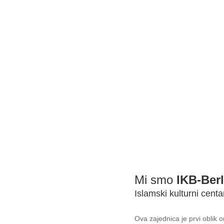
e Ti voliš.
i radujte se Allahovoj nagradi za vaše kurbane, druge
Mi smo
IKB-Berl
Islamski kulturni centa
Ova zajednica je prvi oblik