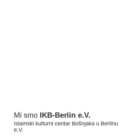
BDŠ: SVEČANA AKADEMIJA POVODOM ZAVRŠETKA 2022/2...
Mi smo
IKB-Berlin e.V.
Islamski kulturni centar Bošnjaka u Berlinu
e.V.