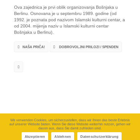
Ova zajednica je prvi oblik organizovanja Bošnjaka u
Berlinu. Osnovana je u septembru 1989. godine (od
1992. je poznata pod nazivom Islamski kulturni centar, a
od 2004. mijenja naziv u Islamski kulturni centar
Bošnjaka u Berlinu).
NAŠA PRIČA!
DOBROVOLJNI PRILOZI / SPENDEN
Wir verwenden Cookies, um sicherzustellen, dass wir Ihnen das beste Erlebnis
auf unserer Website bieten. Wenn Sie diese Website weiterhin nutzen, gehen wir
davon aus, dass Sie damit zufrieden sind.
©
IKB-Berlin e.V.
2026. Sva prva zadržana. |
CinemaLab
Akzeptieren
Ablehnen
Datenschutzerklärung