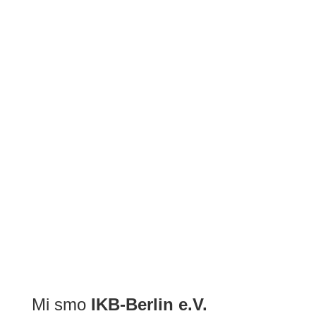
BDŠ: SVEČANA AKADEMIJA POVODOM ZAVRŠETKA 2022/2...
Mi smo
IKB-Berlin e.V.