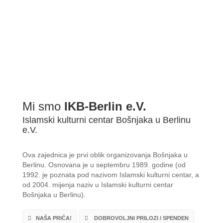
BDŠ: SVEČANA AKADEMIJA POVODOM ZAVRŠETKA 2022/2...
Mi smo
IKB-Berlin e.V.
Islamski kulturni centar Bošnjaka u Berlinu
e.V.
Ova zajednica je prvi oblik organizovanja Bošnjaka u
Berlinu. Osnovana je u septembru 1989. godine (od
1992. je poznata pod nazivom Islamski kulturni centar, a
od 2004. mijenja naziv u Islamski kulturni centar
Bošnjaka u Berlinu).
NAŠA PRIČA!
DOBROVOLJNI PRILOZI / SPENDEN