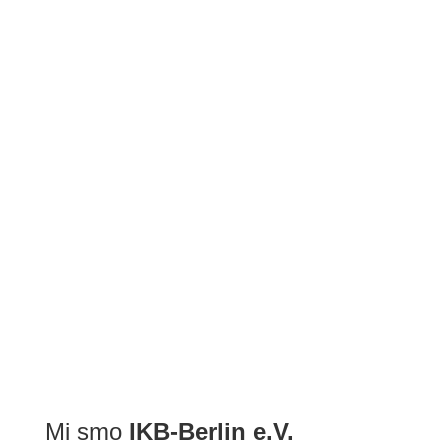
BDŠ: SVEČANA AKADEMIJA POVODOM ZAVRŠETKA 2022/2...
Mi smo
IKB-Berlin e.V.