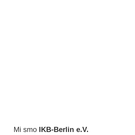
BDŠ: SVEČANA AKADEMIJA POVODOM ZAVRŠETKA 2022/2...
Mi smo
IKB-Berlin e.V.