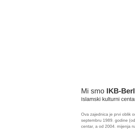
ivo podnosiš, otkup su za tvoje grijehe.
Mi smo
IKB-Berl
Islamski kulturni centa
Ova zajednica je prvi oblik
septembru 1989. godine (od 
centar, a od 2004. mijenja na