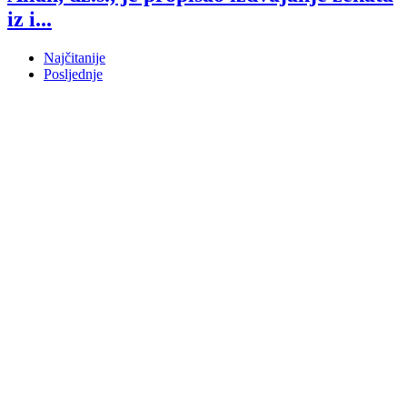
iz i...
Najčitanije
Posljednje