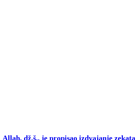
Allah, dž.š., je propisao izdvajanje zekata