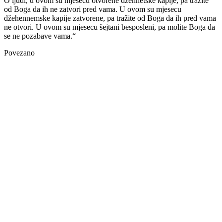
O ljudi, u ovom su mjesecu otvorene džennetske kapije, pa tražite
od Boga da ih ne zatvori pred vama. U ovom su mjesecu
džehennemske kapije zatvorene, pa tražite od Boga da ih pred vama
ne otvori. U ovom su mjesecu šejtani besposleni, pa molite Boga da
se ne pozabave vama.“
Povezano