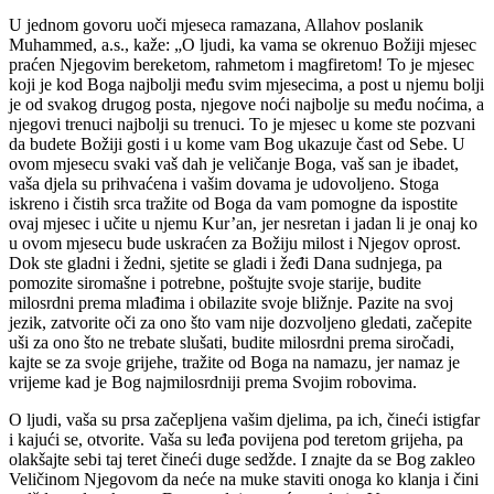
U jednom govoru uoči mjeseca ramazana, Allahov poslanik
Muhammed, a.s., kaže: „O ljudi, ka vama se okrenuo Božiji mjesec
praćen Njegovim bereketom, rahmetom i magfiretom! To je mjesec
koji je kod Boga najbolji među svim mjesecima, a post u njemu bolji
je od svakog drugog posta, njegove noći najbolje su među noćima, a
njegovi trenuci najbolji su trenuci. To je mjesec u kome ste pozvani
da budete Božiji gosti i u kome vam Bog ukazuje čast od Sebe. U
ovom mjesecu svaki vaš dah je veličanje Boga, vaš san je ibadet,
vaša djela su prihvaćena i vašim dovama je udovoljeno. Stoga
iskreno i čistih srca tražite od Boga da vam pomogne da ispostite
ovaj mjesec i učite u njemu Kur’an, jer nesretan i jadan li je onaj ko
u ovom mjesecu bude uskraćen za Božiju milost i Njegov oprost.
Dok ste gladni i žedni, sjetite se gladi i žeđi Dana sudnjega, pa
pomozite siromašne i potrebne, poštujte svoje starije, budite
milosrdni prema mlađima i obilazite svoje bližnje. Pazite na svoj
jezik, zatvorite oči za ono što vam nije dozvoljeno gledati, začepite
uši za ono što ne trebate slušati, budite milosrdni prema siročadi,
kajte se za svoje grijehe, tražite od Boga na namazu, jer namaz je
vrijeme kad je Bog najmilosrdniji prema Svojim robovima.
O ljudi, vaša su prsa začepljena vašim djelima, pa ich, čineći istigfar
i kajući se, otvorite. Vaša su leđa povijena pod teretom grijeha, pa
olakšajte sebi taj teret čineći duge sedžde. I znajte da se Bog zakleo
Veličinom Njegovom da neće na muke staviti onoga ko klanja i čini