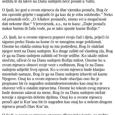
sedždu te da takve na Danu sudnjem neće poslati u Vatru.
O ljudi, ko god u ovom mjesecu da iftar vjerniku postaču, Bog će
mu oprostiti grijehe i nagradit će ga kao da je roba oslobodio.“ Neko
od prisutnih reče: „O Allahov poslaniče, nismo svi u mogućnosti
dati nekome iftar.“ Vjerovjesnik, a.s., na to kaza: „Dajte postaču
makar hurmu ili čašu vode, pa se tako spasite kazne Božije.“
„O, ljudi, ko u ovome mjesecu popravi svoju ćud i djela, prijeći će
sigurno preko Sirata na kome će se mnogima noge pokliznuti.
Onome ko olakša onima koji su mu podređeni, Bog će olakšati
njegov teret na Danu sudnjem. Ko druge zaštiti od vlastitog zla, Bog
će ga na Danu sudnjem zaštititi od Svoje srdžbe. Ko ukaže milost
siročetu, uživat će na Danu sudnjem Božiju milost. Onome ko u
ovom mjesecu obnovi svoje veze s rodbinom, Bog će na Danu
sudnjem udijeliti Svoj oprost. Ko u ovom mjesecu bude klanjao
mustehab namaze, Bog će ga na Danu sudnjem izbaviti od kazne
Njegove. Onaj ko u ovom mjesecu bude obavljao ono što je
propisano bit će nagrađen sedamdesetorostruko kao onaj ko te
obaveze vrši u ostalim mjesecima. Onome ko tokom ovog mjeseca
bude donosio salavat na mene, Bog će na Danu sudnjem otežati
terezije s njegovim dobrim djelima. Onaj ko u ovome mjesecu
prouči ajet iz Kur’ana bit će nagrađen kao onaj ko u nekom drugom
mjesecu prouči čitav Kur’an.