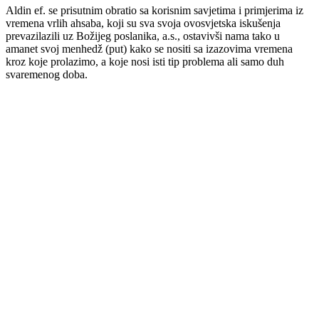
Aldin ef. se prisutnim obratio sa korisnim savjetima i primjerima iz
vremena vrlih ahsaba, koji su sva svoja ovosvjetska iskušenja
prevazilazili uz Božijeg poslanika, a.s., ostavivši nama tako u
amanet svoj menhedž (put) kako se nositi sa izazovima vremena
kroz koje prolazimo, a koje nosi isti tip problema ali samo duh
svaremenog doba.