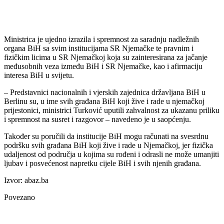
Ministrica je ujedno izrazila i spremnost za saradnju nadležnih
organa BiH sa svim institucijama SR Njemačke te pravnim i
fizičkim licima u SR Njemačkoj koja su zainteresirana za jačanje
međusobnih veza između BiH i SR Njemačke, kao i afirmaciju
interesa BiH u svijetu.
– Predstavnici nacionalnih i vjerskih zajednica državljana BiH u
Berlinu su, u ime svih građana BiH koji žive i rade u njemačkoj
prijestonici, ministrici Turković uputili zahvalnost za ukazanu priliku
i spremnost na susret i razgovor – navedeno je u saopćenju.
Također su poručili da institucije BiH mogu računati na svesrdnu
podršku svih građana BiH koji žive i rade u Njemačkoj, jer fizička
udaljenost od područja u kojima su rođeni i odrasli ne može umanjiti
ljubav i posvećenost napretku cijele BiH i svih njenih građana.
Izvor: abaz.ba
Povezano