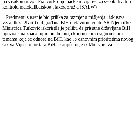
na visokom nivou Francusko-njemačke inicijative za sveobuhvatnu
kontrolu malokalibarskog i lakog oružja (SALW).
– Predmetni susret je bio prilika za razmjenu mišljenja i iskustva
vezanih za život i rad građana BiH u glavnom gradu SR Njemačke.
Ministrica Turković iskoristila je priliku da prisutne državljane BiH
upozna s najznačajnijim političkim, ekonomskim i sigurnosnim
temama koje se odnose na BiH, kao i s osnovnim prioritetima novog
saziva Vijeća ministara BiH – saopćeno je iz Ministarstva.