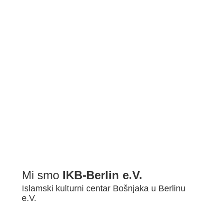
BDŠ: SVEČANA AKADEMIJA POVODOM ZAVRŠETKA 2022/2...
Mi smo
IKB-Berlin e.V.
Islamski kulturni centar Bošnjaka u Berlinu
e.V.