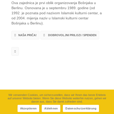
Ova zajednica je prvi oblik organizovanja Bošnjaka u
Berlinu. Osnovana je u septembru 1989. godine (od
1992. je poznata pod nazivom Islamski kulturni centar, a
od 2004. mijenja naziv u Islamski kulturni centar
Bošnjaka u Berlinu).
NAŠA PRIČA!
DOBROVOLJNI PRILOZI / SPENDEN
Wir verwenden Cookies, um sicherzustellen, dass wir Ihnen das beste Erlebnis
auf unserer Website bieten. Wenn Sie diese Website weiterhin nutzen, gehen wir
davon aus, dass Sie damit zufrieden sind.
©
IKB-Berlin e.V.
2026. Sva prva zadržana. |
CinemaLab
Akzeptieren
Ablehnen
Datenschutzerklärung
Impressum
Politika Privatnosti/Datenschutzerklärung