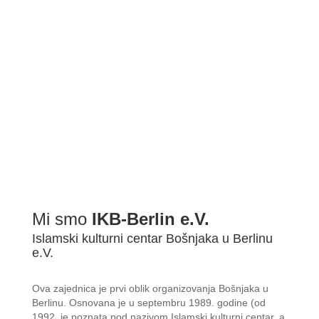
Mi smo
IKB-Berlin e.V.
Islamski kulturni centar Bošnjaka u Berlinu
e.V.
Ova zajednica je prvi oblik organizovanja Bošnjaka u
Berlinu. Osnovana je u septembru 1989. godine (od
1992. je poznata pod nazivom Islamski kulturni centar, a