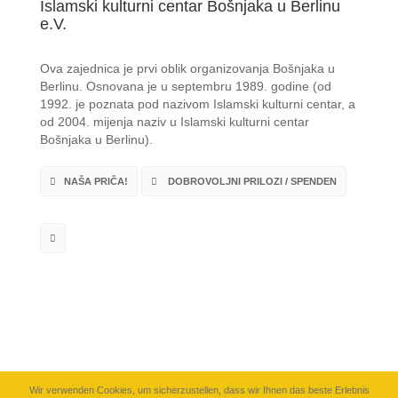
Islamski kulturni centar Bošnjaka u Berlinu
e.V.
Ova zajednica je prvi oblik organizovanja Bošnjaka u
Berlinu. Osnovana je u septembru 1989. godine (od
1992. je poznata pod nazivom Islamski kulturni centar, a
od 2004. mijenja naziv u Islamski kulturni centar
Bošnjaka u Berlinu).
NAŠA PRIČA!
DOBROVOLJNI PRILOZI / SPENDEN
Wir verwenden Cookies, um sicherzustellen, dass wir Ihnen das beste Erlebnis