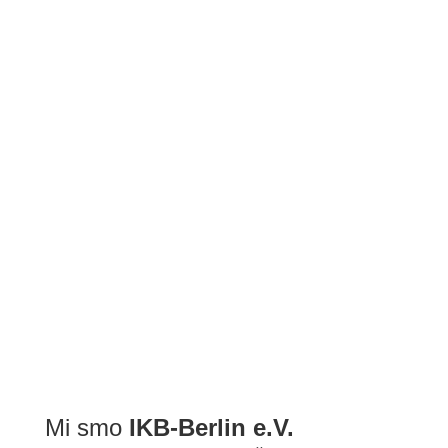
BDŠ: SVEČANA AKADEMIJA POVODOM ZAVRŠETKA 2022/2...
Mi smo
IKB-Berlin e.V.