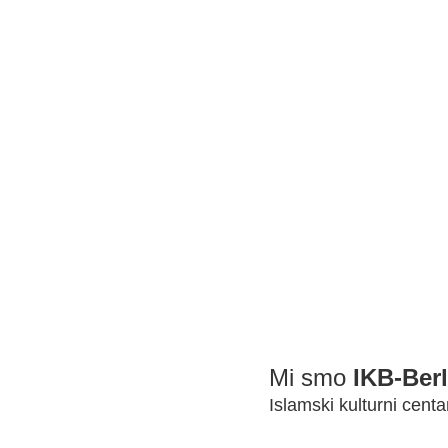
 klanjača, od kojih je po završetku programa nekolicina ostala
redovno klanja u posljednjoj trećini ramazana.
slovi, a svim muslimanim svijeta podari preporod i čvrstu
n poštovanja i napretka.
Mi smo
IKB-Berl
Islamski kulturni centa