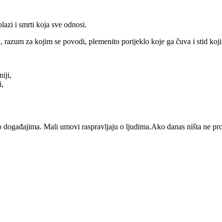
lazi i smrti koja sve odnosi.
, razum za kojim se povodi, plemenito porijeklo koje ga čuva i stid koji 
iji,
i,
ao, bit ćeš najbogatiji.
o događajima. Mali umovi raspravljaju o ljudima.Ako danas ništa ne prom