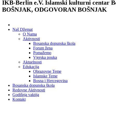
IKB-Berlin e.V.
Islamski kulturni centar B
BOŠNJAK, ODGOVORAN BOŠNJAK
Naš Džemat
O Nama
Aktivnosti
Bosanska dopunska škola
Forum žena
Pomažemo
Vjerska pouka
Aktuelnosti
Edukacija
Obrazovne Teme
Islamske Teme
Bosna i Hercegovina
Bosanska dopunska škola
Redovne Aktivnosti
Godišnja vaktija
Kontakt