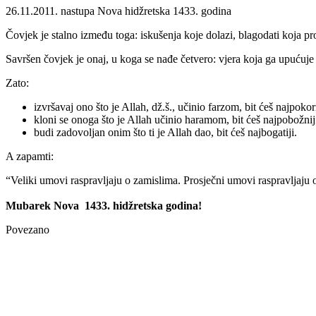
26.11.2011. nastupa Nova hidžretska 1433. godina
Čovjek je stalno između toga: iskušenja koje dolazi, blagodati koja pro
Savršen čovjek je onaj, u koga se nađe četvero: vjera koja ga upućuje 
Zato:
izvršavaj ono što je Allah, dž.š., učinio farzom, bit ćeš najpokorn
kloni se onoga što je Allah učinio haramom, bit ćeš najpobožnij
budi zadovoljan onim što ti je Allah d
A zapamti:
“Veliki umovi raspravljaju o zamislima. Prosječni umovi raspravljaju 
Mubarek Nova 1433. hidžretska godina!
Povezano