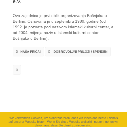
e.V.
Ova zajednica je prvi oblik organizovanja Bošnjaka u
Berlinu. Osnovana je u septembru 1989. godine (od
1992. je poznata pod nazivom Islamski kulturni centar, a
od 2004. mijenja naziv u Islamski kulturni centar
Bošnjaka u Berlinu).
NAŠA PRIČA!
DOBROVOLJNI PRILOZI / SPENDEN
Wir verwenden Cookies, um sicherzustellen, dass wir Ihnen das beste Erlebnis
auf unserer Website bieten. Wenn Sie diese Website weiterhin nutzen, gehen wir
davon aus, dass Sie damit zufrieden sind.