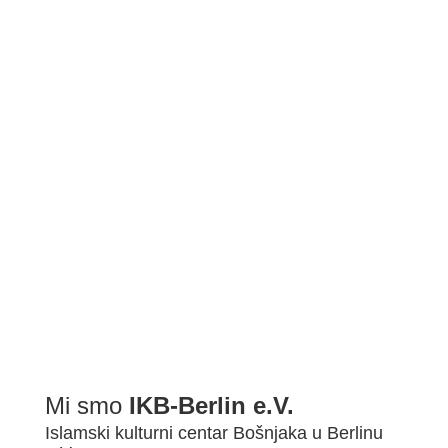
BDŠ: SVEČANA AKADEMIJA POVODOM ZAVRŠETKA 2022/2...
Mi smo
IKB-Berlin e.V.
Islamski kulturni centar Bošnjaka u Berlinu