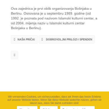
Ova zajednica je prvi oblik organizovanja Bošnjaka u
Berlinu. Osnovana je u septembru 1989. godine (od
1992. je poznata pod nazivom Islamski kulturni centar, a
od 2004. mijenja naziv u Islamski kulturni centar
Bošnjaka u Berlinu).
NAŠA PRIČA!
DOBROVOLJNI PRILOZI / SPENDEN
Wir verwenden Cookies, um sicherzustellen, dass wir Ihnen das beste Erlebnis
auf unserer Website bieten. Wenn Sie diese Website weiterhin nutzen, gehen wir
davon aus, dass Sie damit zufrieden sind.
©
IKB-Berlin e.V.
2026. Sva prva zadržana. |
CinemaLab