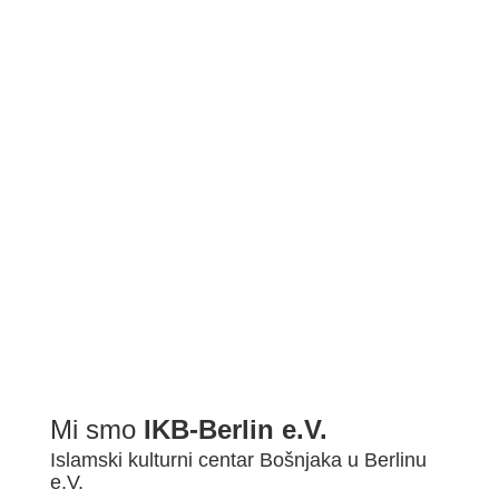
BDŠ: SVEČANA AKADEMIJA POVODOM ZAVRŠETKA 2022/2...
Mi smo
IKB-Berlin e.V.
Islamski kulturni centar Bošnjaka u Berlinu
e.V.