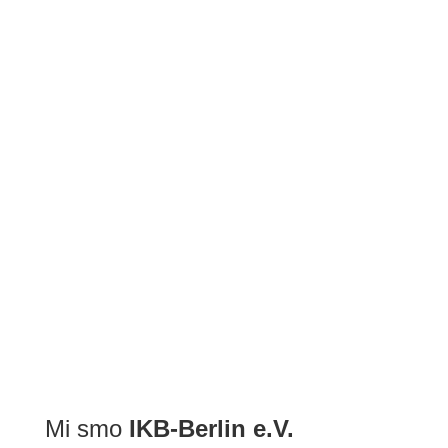
BDŠ: SVEČANA AKADEMIJA POVODOM ZAVRŠETKA 2022/2...
Mi smo
IKB-Berlin e.V.