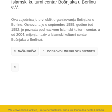
Islamski kulturni centar Bošnjaka u Berlinu
e.V.
Ova zajednica je prvi oblik organizovanja Bošnjaka u
Berlinu. Osnovana je u septembru 1989. godine (od
1992. je poznata pod nazivom Islamski kulturni centar, a
od 2004. mijenja naziv u Islamski kulturni centar
Bošnjaka u Berlinu).
NAŠA PRIČA!
DOBROVOLJNI PRILOZI / SPENDEN
Wir verwenden Cookies, um sicherzustellen, dass wir Ihnen das beste Erlebnis